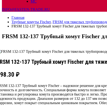
МС
INFO@FASTEN-TRADE.RU
Главная
Трубные хомуты Fischer
,
FRSM для тяжелых трубопровод
FRSM 132-137 Трубный хомут Fischer для тяжелых трубо
FRSM 132-137 Трубный хомут Fischer д
RSM 132-137 Трубный хомут Fischer для тяж
498.30
₽
RSM 132-137 Трубный хомут Fischer – надежное решение для кр
рочность и долговечность. Специальная форма хомута позволяет
становка и регулировка хомута производятся быстро и легко. П
адежность продукции. Диапазон размеров от 132 до 137 мм позв
оррозии, хомут покрыт специальным цинковым покрытием. Обес