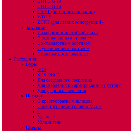
CHT 3 G 19
CHT 5 G 19
CS FT (бетонное основание)
WDHS
ZCFH (для легких конструкций)
Заклепки
Из коррозионностойкой стали
С оцинкованным стержнем
Со стандартным бортиком
С увеличенным бортиком
Стальные оцинкованные
Расходники
Буры
SDS
SDS DBCN
Для безударного сверления
Для сверления по армированному бетону
Для ударного сверления
Насадки
С крестообразным шлицем
С шестигранной головой MG H
T
Ударные
Удлинители
Сверла