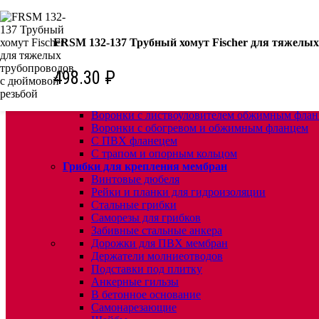
КРЕПЕЖ:
Для кровли
FRSM 132-137 Трубный хомут Fischer для тяжелых
Водосточные воронки
Комплектующие для кровельных воронок
498.30
₽
Ремонтные кровельные воронки
Кровельные воронки с листвоуловителем
Воронки с листвоуловителем и обжимным фл
Воронки с листвоуловителем обжимным флан
Воронки с обогревом и обжимным фланцем
С ПВХ фланецем
С трапом и опорным кольцом
Грибки для крепления мембран
Винтовые дюбеля
Рейки и планки для гидроизоляции
Стальные грибки
Саморезы для грибков
Забивные стальные анкера
Дорожки для ПВХ мембран
Держатели молниеотводов
Подставки под плитку
Анкерные гильзы
В бетонное основание
Самонарезающие