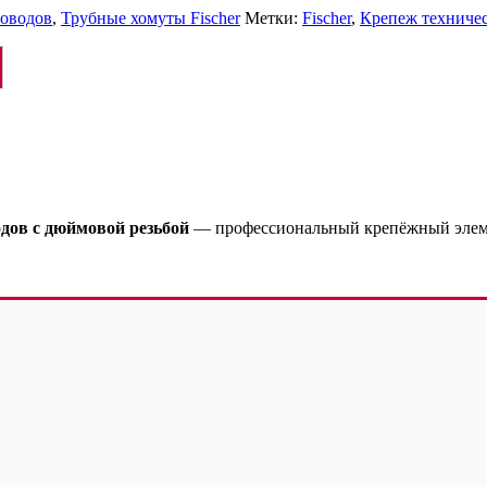
оводов
,
Трубные хомуты Fischer
Метки:
Fischer
,
Крепеж техниче
дов с дюймовой резьбой
— профессиональный крепёжный элеме