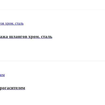
тажа шлангов хром. сталь
брогасителем