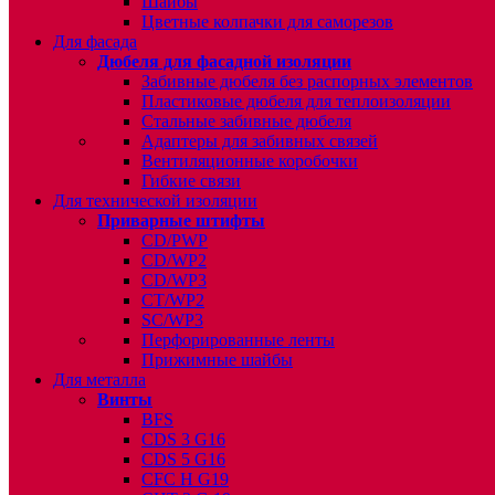
Шайбы
Цветные колпачки для саморезов
Для фасада
Дюбеля для фасадной изоляции
Забивные дюбеля без распорных элементов
Пластиковые дюбеля для теплоизоляции
Стальные забивные дюбеля
Адаптеры для забивных связей
Вентиляционные коробочки
Гибкие связи
Для технической изоляции
Приварные штифты
CD/PWP
CD/WP2
CD/WP3
CT/WP2
SC/WP3
Перфорированные ленты
Прижимные шайбы
Для металла
Винты
BFS
CDS 3 G16
CDS 5 G16
CFC H G19