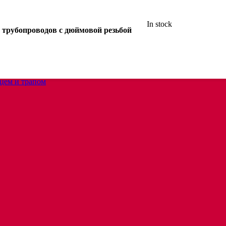
In stock
 трубопроводов с дюймовой резьбой
анцем
цем и трапом