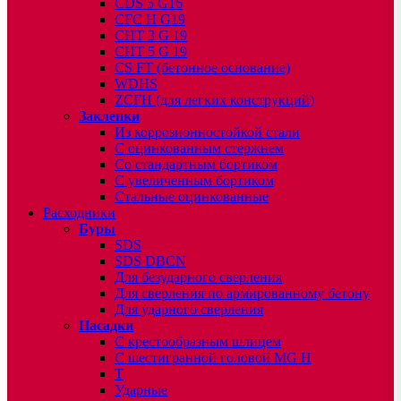
CDS 5 G16
CFC H G19
CHT 3 G 19
CHT 5 G 19
CS FT (бетонное основание)
WDHS
ZCFH (для легких конструкций)
Заклепки
Из коррозионностойкой стали
С оцинкованным стержнем
Со стандартным бортиком
С увеличенным бортиком
Стальные оцинкованные
Расходники
Буры
SDS
SDS DBCN
Для безударного сверления
Для сверления по армированному бетону
Для ударного сверления
Насадки
С крестообразным шлицем
С шестигранной головой MG H
T
Ударные