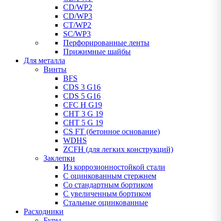
CD/WP2
CD/WP3
CT/WP2
SC/WP3
Перфорированные ленты
Прижимные шайбы
Для металла
Винты
BFS
CDS 3 G16
CDS 5 G16
CFC H G19
CHT 3 G 19
CHT 5 G 19
CS FT (бетонное основание)
WDHS
ZCFH (для легких конструкций)
Заклепки
Из коррозионностойкой стали
С оцинкованным стержнем
Со стандартным бортиком
С увеличенным бортиком
Стальные оцинкованные
Расходники
Буры