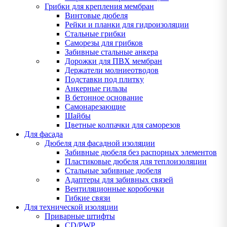
Грибки для крепления мембран
Винтовые дюбеля
Рейки и планки для гидроизоляции
Стальные грибки
Саморезы для грибков
Забивные стальные анкера
Дорожки для ПВХ мембран
Держатели молниеотводов
Подставки под плитку
Анкерные гильзы
В бетонное основание
Самонарезающие
Шайбы
Цветные колпачки для саморезов
Для фасада
Дюбеля для фасадной изоляции
Забивные дюбеля без распорных элементов
Пластиковые дюбеля для теплоизоляции
Стальные забивные дюбеля
Адаптеры для забивных связей
Вентиляционные коробочки
Гибкие связи
Для технической изоляции
Приварные штифты
CD/PWP