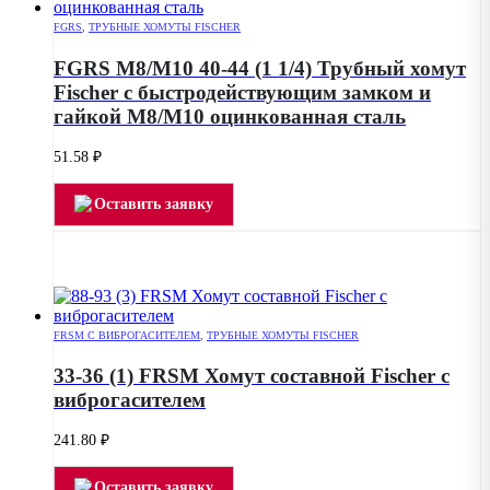
FGRS
,
ТРУБНЫЕ ХОМУТЫ FISCHER
FGRS M8/М10 40-44 (1 1/4) Трубный хомут
Fischer с быстродействующим замком и
гайкой М8/М10 оцинкованная сталь
51.58
₽
Оставить заявку
FRSM С ВИБРОГАСИТЕЛЕМ
,
ТРУБНЫЕ ХОМУТЫ FISCHER
33-36 (1) FRSM Хомут составной Fischer с
виброгасителем
241.80
₽
Оставить заявку