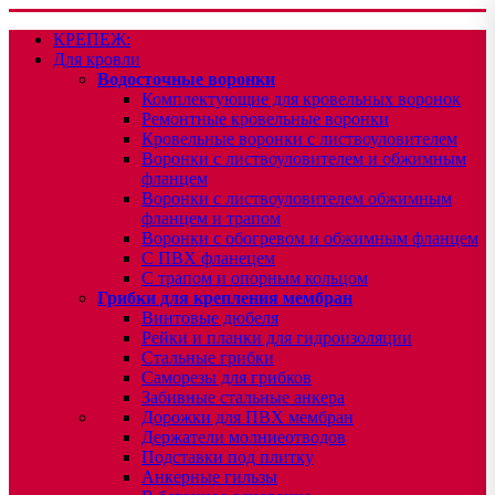
КРЕПЕЖ:
Для кровли
Водосточные воронки
Комплектующие для кровельных воронок
Ремонтные кровельные воронки
Кровельные воронки с листвоуловителем
Воронки с листвоуловителем и обжимным
фланцем
Воронки с листвоуловителем обжимным
фланцем и трапом
Воронки с обогревом и обжимным фланцем
С ПВХ фланецем
С трапом и опорным кольцом
Грибки для крепления мембран
Винтовые дюбеля
Рейки и планки для гидроизоляции
Стальные грибки
Саморезы для грибков
Забивные стальные анкера
Дорожки для ПВХ мембран
Держатели молниеотводов
Подставки под плитку
Анкерные гильзы