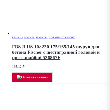
FBS II US
,
FISCHER
,
ШУРУПЫ
,
ШУРУПЫ ПО БЕТОНУ
FBS II US 10×230 175/165/145 шуруп для
бетона Fischer с шестигранной головой и
пресс-шайбой 536867F
195.12
₽
Оставить заявку