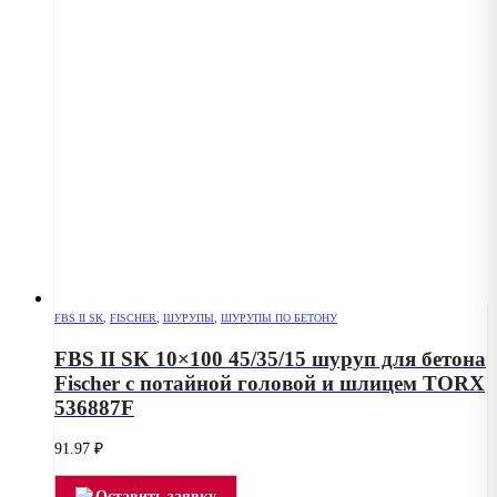
FBS II SK
,
FISCHER
,
ШУРУПЫ
,
ШУРУПЫ ПО БЕТОНУ
FBS II SK 10×100 45/35/15 шуруп для бетона
Fischer с потайной головой и шлицем TORX
536887F
91.97
₽
Оставить заявку