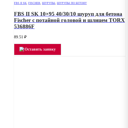
FBS II SK
,
FISCHER
,
ШУРУПЫ
,
ШУРУПЫ ПО БЕТОНУ
FBS II SK 10×95 40/30/10 шуруп для бетона
Fischer с потайной головой и шлицем TORX
536886F
89.51
₽
Оставить заявку