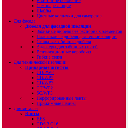
В бетонное основание
Самонарезающие
Шайбы
Цветные колпачки для саморезов
Для фасада
Дюбеля для фасадной изоляции
Забивные дюбеля без распорных элементов
Пластиковые дюбеля для теплоизоляции
Стальные забивные дюбеля
Адаптеры для забивных связей
Вентиляционные коробочки
Гибкие связи
Для технической изоляции
Приварные штифты
CD/PWP
CD/WP2
CD/WP3
CT/WP2
SC/WP3
Перфорированные ленты
Прижимные шайбы
Для металла
Винты
BFS
CDS 3 G16