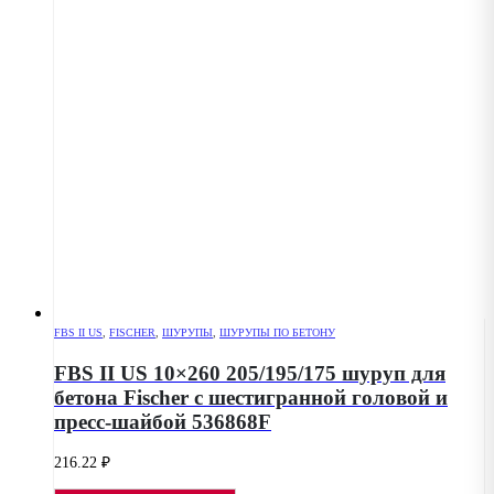
FBS II US
,
FISCHER
,
ШУРУПЫ
,
ШУРУПЫ ПО БЕТОНУ
FBS II US 10×260 205/195/175 шуруп для
бетона Fischer с шестигранной головой и
пресс-шайбой 536868F
216.22
₽