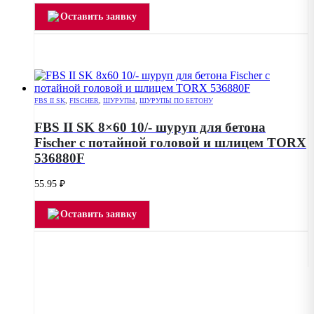
Оставить заявку
FBS II SK
,
FISCHER
,
ШУРУПЫ
,
ШУРУПЫ ПО БЕТОНУ
FBS II SK 8×60 10/- шуруп для бетона
Fischer с потайной головой и шлицем TORX
536880F
55.95
₽
Оставить заявку