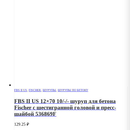
FBS II US
,
FISCHER
,
ШУРУПЫ
,
ШУРУПЫ ПО БЕТОНУ
FBS II US 12×70 10/-/- шуруп для бетона
Fischer с шестигранной головой и пресс-
шайбой 536869F
129.25
₽