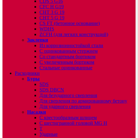
CDS 5 G16
CFC H G19
CHT 3 G 19
CHT 5 G 19
CS FT (бетонное основание)
WDHS
ZCFH (для легких конструкций)
Заклепки
Из коррозионностойкой стали
С оцинкованным стержнем
Со стандартным бортиком
С увеличенным бортиком
Стальные оцинкованные
Расходники
Буры
SDS
SDS DBCN
Для безударного сверления
Для сверления по армированному бетону
Для ударного сверления
Насадки
С крестообразным шлицем
С шестигранной головой MG H
T
Ударные