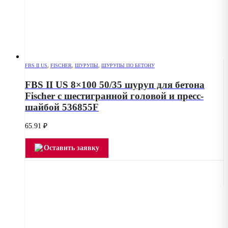
FBS II US
,
FISCHER
,
ШУРУПЫ
,
ШУРУПЫ ПО БЕТОНУ
FBS II US 8×100 50/35 шуруп для бетона
Fischer с шестигранной головой и пресс-
шайбой 536855F
65.91
₽
Оставить заявку