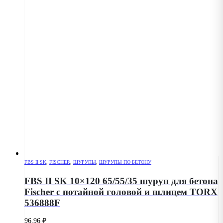
FBS II SK
,
FISCHER
,
ШУРУПЫ
,
ШУРУПЫ ПО БЕТОНУ
FBS II SK 10×120 65/55/35 шуруп для бетона
Fischer с потайной головой и шлицем TORX
536888F
96.96
₽