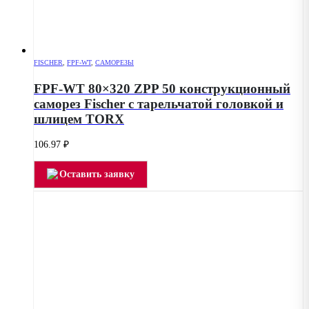
FISCHER
,
FPF-WT
,
САМОРЕЗЫ
FPF-WT 80×320 ZPP 50 конструкционный
саморез Fischer с тарельчатой головкой и
шлицем TORX
106.97
₽
Оставить заявку