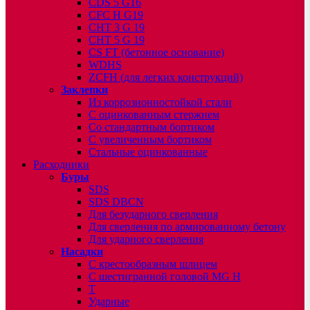
CDS 5 G16
CFC H G19
CHT 3 G 19
CHT 5 G 19
CS FT (бетонное основание)
WDHS
ZCFH (для легких конструкций)
Заклепки
Из коррозионностойкой стали
С оцинкованным стержнем
Со стандартным бортиком
С увеличенным бортиком
Стальные оцинкованные
Расходники
Буры
SDS
SDS DBCN
Для безударного сверления
Для сверления по армированному бетону
Для ударного сверления
Насадки
С крестообразным шлицем
С шестигранной головой MG H
T
Ударные