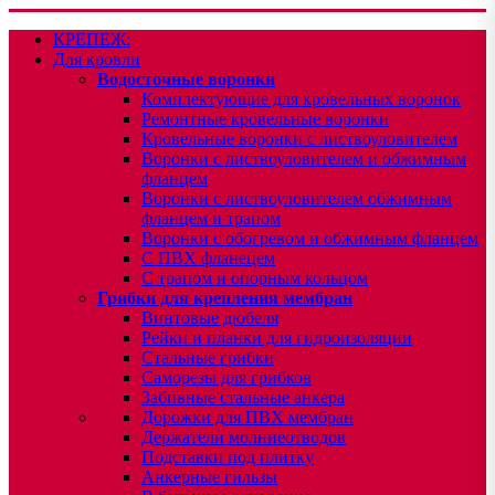
КРЕПЕЖ:
Для кровли
Водосточные воронки
Комплектующие для кровельных воронок
Ремонтные кровельные воронки
Кровельные воронки с листвоуловителем
Воронки с листвоуловителем и обжимным
фланцем
Воронки с листвоуловителем обжимным
фланцем и трапом
Воронки с обогревом и обжимным фланцем
С ПВХ фланецем
С трапом и опорным кольцом
Грибки для крепления мембран
Винтовые дюбеля
Рейки и планки для гидроизоляции
Стальные грибки
Саморезы для грибков
Забивные стальные анкера
Дорожки для ПВХ мембран
Держатели молниеотводов
Подставки под плитку
Анкерные гильзы