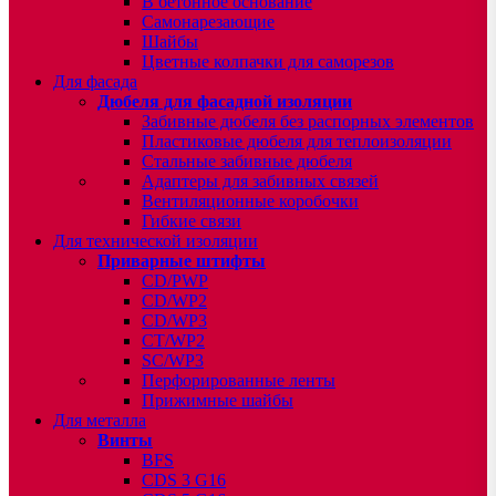
В бетонное основание
Самонарезающие
Шайбы
Цветные колпачки для саморезов
Для фасада
Дюбеля для фасадной изоляции
Забивные дюбеля без распорных элементов
Пластиковые дюбеля для теплоизоляции
Стальные забивные дюбеля
Адаптеры для забивных связей
Вентиляционные коробочки
Гибкие связи
Для технической изоляции
Приварные штифты
CD/PWP
CD/WP2
CD/WP3
CT/WP2
SC/WP3
Перфорированные ленты
Прижимные шайбы
Для металла
Винты
BFS
CDS 3 G16