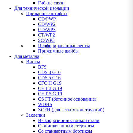
Гибкие связи
Для технической изоляции
Приварные штифты
CD/PWP
CD/WP2
CD/WP3
CT/WP2
SC/WP3
Перфорированные ленты
Прижимные шайбы
Для металла
Винты
BFS
CDS 3 G16
CDS 5 G16
CFC H G19
CHT 3 G 19
CHT 5 G 19
CS FT (бетонное основание)
WDHS
ZCFH (для легких конструкций)
Заклепки
Из коррозионностойкой стали
С оцинкованным стержнем
Со стандартным бортиком