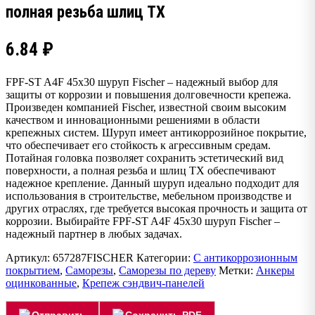
полная резьба шлиц TX
6.84
₽
FPF-ST A4F 45х30 шуруп Fischer – надежный выбор для
защиты от коррозии и повышения долговечности крепежа.
Произведен компанией Fischer, известной своим высоким
качеством и инновационными решениями в области
крепежных систем. Шуруп имеет антикоррозийное покрытие,
что обеспечивает его стойкость к агрессивным средам.
Потайная головка позволяет сохранить эстетический вид
поверхности, а полная резьба и шлиц TX обеспечивают
надежное крепление. Данный шуруп идеально подходит для
использования в строительстве, мебельном производстве и
других отраслях, где требуется высокая прочность и защита от
коррозии. Выбирайте FPF-ST A4F 45х30 шуруп Fischer –
надежный партнер в любых задачах.
Артикул:
657287FISCHER
Категории:
С антикоррозионным
покрытием
,
Саморезы
,
Саморезы по дереву
Метки:
Анкеры
оцинкованные
,
Крепеж сэндвич-панелей
Отправить
Сохранить PDF