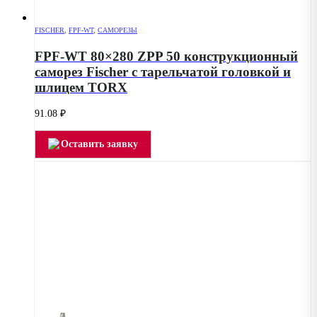
FISCHER
,
FPF-WT
,
САМОРЕЗЫ
FPF-WT 80×280 ZPP 50 конструкционный
саморез Fischer с тарельчатой головкой и
шлицем TORX
91.08
₽
Оставить заявку