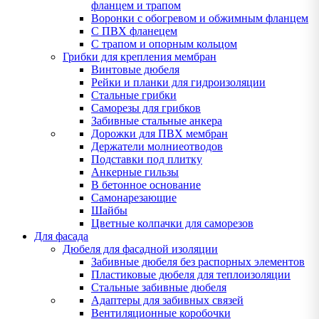
фланцем и трапом
Воронки с обогревом и обжимным фланцем
С ПВХ фланецем
С трапом и опорным кольцом
Грибки для крепления мембран
Винтовые дюбеля
Рейки и планки для гидроизоляции
Стальные грибки
Саморезы для грибков
Забивные стальные анкера
Дорожки для ПВХ мембран
Держатели молниеотводов
Подставки под плитку
Анкерные гильзы
В бетонное основание
Самонарезающие
Шайбы
Цветные колпачки для саморезов
Для фасада
Дюбеля для фасадной изоляции
Забивные дюбеля без распорных элементов
Пластиковые дюбеля для теплоизоляции
Стальные забивные дюбеля
Адаптеры для забивных связей
Вентиляционные коробочки