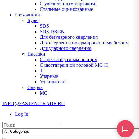
С увеличенным бортиком
Стальные оцинкованные
Расходники
Буры
SDS
SDS DBCN
Для безударного сверления
Для сверления по армированному бетону
Для ударного сверления
Насадки
С крестообразным шлицем
С шестигранной головой MG H
T
Ударные
Удлинители
Сверла
МС
INFO@FASTEN-TRADE.RU
Log In