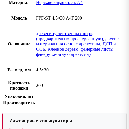
Материал
Нержавеющая сталь A4
Модель
FPF-ST 4,5×30 A4F 200
древесину лиственных пород
(предварительно просверленную)
,
другие
Основание
материалы на основе древесины
,
ДСП и
ОСБ
,
Клееное дерево
,
фанерные листы
,
фанеру
,
хвойную древесину
Размер, мм
4.5х30
Кратность
200
продажи
Упаковка, шт
Производитель
Инженерные калькуляторы