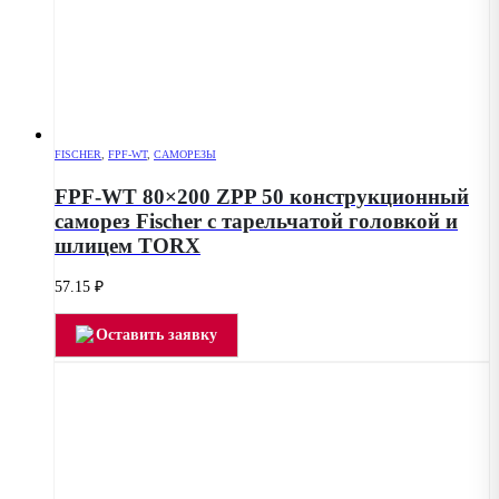
FISCHER
,
FPF-WT
,
САМОРЕЗЫ
FPF-WT 80×200 ZPP 50 конструкционный
саморез Fischer с тарельчатой головкой и
шлицем TORX
57.15
₽
Оставить заявку