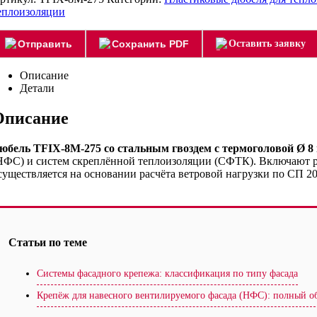
еплоизоляции
Отправить
Сохранить PDF
Оставить заявку
Описание
Детали
Описание
юбель TFIX-8M-275 со стальным гвоздем с термоголовой Ø 8
НФС) и систем скреплённой теплоизоляции (СФТК). Включают ра
существляется на основании расчёта ветровой нагрузки по СП 20
Статьи по теме
Системы фасадного крепежа: классификация по типу фасада
Крепёж для навесного вентилируемого фасада (НФС): полный о