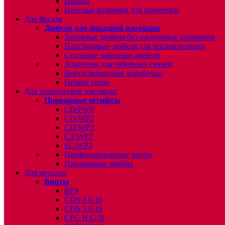
Шайбы
Цветные колпачки для саморезов
Для фасада
Дюбеля для фасадной изоляции
Забивные дюбеля без распорных элементов
Пластиковые дюбеля для теплоизоляции
Стальные забивные дюбеля
Адаптеры для забивных связей
Вентиляционные коробочки
Гибкие связи
Для технической изоляции
Приварные штифты
CD/PWP
CD/WP2
CD/WP3
CT/WP2
SC/WP3
Перфорированные ленты
Прижимные шайбы
Для металла
Винты
BFS
CDS 3 G16
CDS 5 G16
CFC H G19