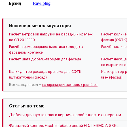
Брэнд
Rawlplug
Инженерные калькуляторы
Расчёт ветровой нагрузки на фасадный крепёж
Расчёт количе
по СП 20.13330
фасада (СФТК
Расчёт терморазрыва (мостика холода) в
Расчёт количе
фасадном крепеже
Расчёт шага дюбель-гвоздей для фасада
Расчёт несуще
на вырыв из о
Калькулятор расхода крепежа для СФТК
Калькулятор 
(штукатурный фасад)
(вентфасад)
Все калькуляторы —
на странице инженерных расчётов
Статьи по теме
Дюбеля для пустотелого кирпича: особенности анкеровки
Фасадный крепёж Fischer: обзор серий FID, TERMOZ, SXRL