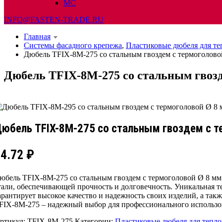
МС
INFO@FASTEN-TRADE.RU
Главная
Системы фасадного крепежа
,
Пластиковые дюбеля для т
Дюбель TFIX-8M-275 со стальным гвоздем с термоголово
Дюбель TFIX-8M-275 со стальным гвозд
юбель TFIX-8M-275 со стальным гвоздем с т
34.72
₽
юбель TFIX-8M-275 со стальным гвоздем с термоголовой Ø 8 мм
тали, обеспечивающей прочность и долговечность. Уникальная т
арантирует высокое качество и надежность своих изделий, а так
FIX-8M-275 – надежный выбор для профессионального использо
ртикул:
TFIX-8M-275
Категории:
Пластиковые дюбеля для тепл