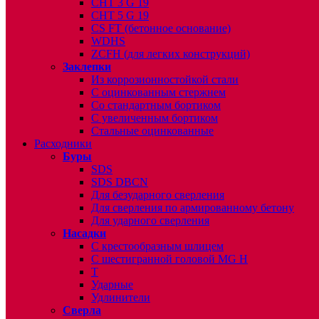
CHT 3 G 19
CHT 5 G 19
CS FT (бетонное основание)
WDHS
ZCFH (для легких конструкций)
Заклепки
Из коррозионностойкой стали
С оцинкованным стержнем
Со стандартным бортиком
С увеличенным бортиком
Стальные оцинкованные
Расходники
Буры
SDS
SDS DBCN
Для безударного сверления
Для сверления по армированному бетону
Для ударного сверления
Насадки
С крестообразным шлицем
С шестигранной головой MG H
T
Ударные
Удлинители
Сверла