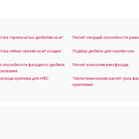
ства тарельчатых дюбелей на м²
Расчёт несущей способности рам
)
ства гибких связей на м² кладки
Подбор дюбеля для газобетона
й способности фасадного дюбеля
Расчёт консолей вентфасада
снования
расхода крепежа для НФС
Теплотехнический расчёт узла фа
крепления