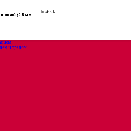
In stock
головой Ø 8 мм
анцем
цем и трапом