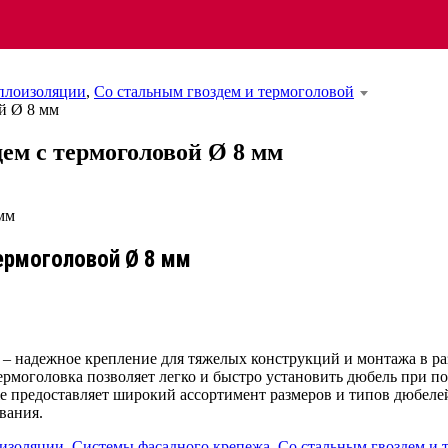
еплоизоляции
,
Со стальным гвоздем и термоголовой
й Ø 8 мм
ем с термоголовой Ø 8 мм
ермоголовой Ø 8 мм
 – надежное крепление для тяжелых конструкций и монтажа в ра
ермоголовка позволяет легко и быстро установить дюбель при 
же предоставляет широкий ассортимент размеров и типов дюбелей
вания.
оизоляции
,
Системы фасадного крепежа
,
Со стальным гвоздем и 