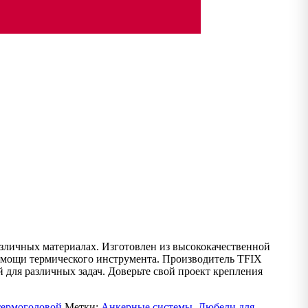
зличных материалах. Изготовлен из высококачественной
помощи термического инструмента. Производитель TFIX
 для различных задач. Доверьте свой проект крепления
термоголовой
Метки:
Анкерные системы
,
Дюбели для