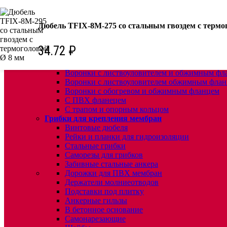
КРЕПЕЖ:
Дюбель TFIX-8M-275 со стальным гвоздем с термо
Для кровли
Водосточные воронки
Комплектующие для кровельных воронок
34.72
₽
Ремонтные кровельные воронки
Кровельные воронки с листвоуловителем
Воронки с листвоуловителем и обжимным фл
Воронки с листвоуловителем обжимным флан
Воронки с обогревом и обжимным фланцем
С ПВХ фланецем
С трапом и опорным кольцом
Грибки для крепления мембран
Винтовые дюбеля
Рейки и планки для гидроизоляции
Стальные грибки
Саморезы для грибков
Забивные стальные анкера
Дорожки для ПВХ мембран
Держатели молниеотводов
Подставки под плитку
Анкерные гильзы
В бетонное основание
Самонарезающие