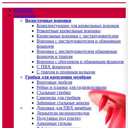
КРЕПЕЖ:
Для кровли
Водосточные воронки
Комплектующие для кровельных воронок
Ремонтные кровельные воронки
Кровельные воронки с листвоуловителем
Воронки с листвоуловителем и обжимным
фланцем
Воронки с листвоуловителем обжимным
фланцем и трапом
Воронки с обогревом и обжимным фланцем
С ПВХ фланецем
С трапом и опорным кольцом
Грибки для крепления мембран
Винтовые дюбеля
Рейки и планки для гидроизоляции
Стальные грибки
Саморезы для грибков
Забивные стальные анкера
Дорожки для ПВХ мембран
Держатели молниеотводов
Подставки под плитку
Анкерные гильзы