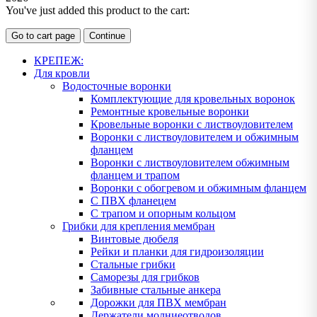
You've just added this product to the cart:
Go to cart page
Continue
КРЕПЕЖ:
Для кровли
Водосточные воронки
Комплектующие для кровельных воронок
Ремонтные кровельные воронки
Кровельные воронки с листвоуловителем
Воронки с листвоуловителем и обжимным
фланцем
Воронки с листвоуловителем обжимным
фланцем и трапом
Воронки с обогревом и обжимным фланцем
С ПВХ фланецем
С трапом и опорным кольцом
Грибки для крепления мембран
Винтовые дюбеля
Рейки и планки для гидроизоляции
Стальные грибки
Саморезы для грибков
Забивные стальные анкера
Дорожки для ПВХ мембран
Держатели молниеотводов