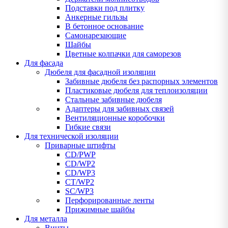
Подставки под плитку
Анкерные гильзы
В бетонное основание
Самонарезающие
Шайбы
Цветные колпачки для саморезов
Для фасада
Дюбеля для фасадной изоляции
Забивные дюбеля без распорных элементов
Пластиковые дюбеля для теплоизоляции
Стальные забивные дюбеля
Адаптеры для забивных связей
Вентиляционные коробочки
Гибкие связи
Для технической изоляции
Приварные штифты
CD/PWP
CD/WP2
CD/WP3
CT/WP2
SC/WP3
Перфорированные ленты
Прижимные шайбы
Для металла
Винты