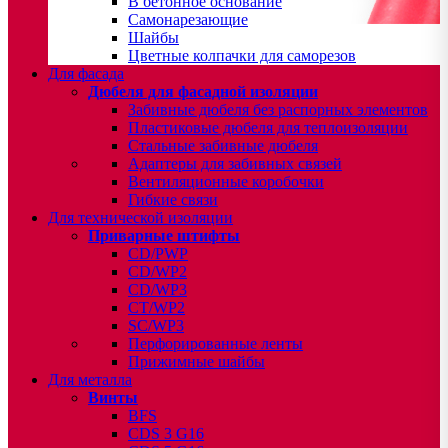
В бетонное основание
Самонарезающие
Шайбы
Цветные колпачки для саморезов
Для фасада
Дюбеля для фасадной изоляции
Забивные дюбеля без распорных элементов
Пластиковые дюбеля для теплоизоляции
Стальные забивные дюбеля
Адаптеры для забивных связей
Вентиляционные коробочки
Гибкие связи
Для технической изоляции
Приварные штифты
CD/PWP
CD/WP2
CD/WP3
CT/WP2
SC/WP3
Перфорированные ленты
Прижимные шайбы
Для металла
Винты
BFS
CDS 3 G16