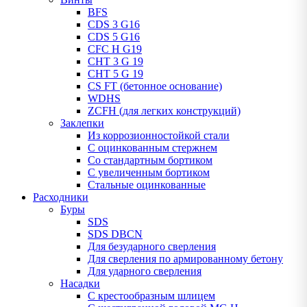
BFS
CDS 3 G16
CDS 5 G16
CFC H G19
CHT 3 G 19
CHT 5 G 19
CS FT (бетонное основание)
WDHS
ZCFH (для легких конструкций)
Заклепки
Из коррозионностойкой стали
С оцинкованным стержнем
Со стандартным бортиком
С увеличенным бортиком
Стальные оцинкованные
Расходники
Буры
SDS
SDS DBCN
Для безударного сверления
Для сверления по армированному бетону
Для ударного сверления
Насадки
С крестообразным шлицем