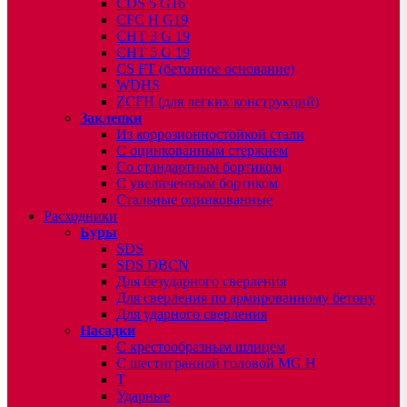
CDS 5 G16
CFC H G19
CHT 3 G 19
CHT 5 G 19
CS FT (бетонное основание)
WDHS
ZCFH (для легких конструкций)
Заклепки
Из коррозионностойкой стали
С оцинкованным стержнем
Со стандартным бортиком
С увеличенным бортиком
Стальные оцинкованные
Расходники
Буры
SDS
SDS DBCN
Для безударного сверления
Для сверления по армированному бетону
Для ударного сверления
Насадки
С крестообразным шлицем
С шестигранной головой MG H
T
Ударные