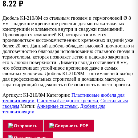
8.22
₽
Дюбель KI-210/8M со стальным гвоздем и термоголовой Ø 8
мм – надежное крепежное решение для монтажа тяжелых
конструкций и элементов внутри и снаружи помещений.
Производится компанией KI, которая занимается
производством высококачественных крепежных изделий уже
более 20 лет. Данный дюбель обладает высокой прочностью и
долговечностью благодаря использованию стального гвоздя и
термоголовы, которая позволяет легко и надежно закрепить
его в любой поверхности. Диаметр гвоздя составляет 8 мм,
что обеспечивает устойчивое крепление даже в самых
сложных условиях. Дюбель KI-210/8M – оптимальный выбор
для профессиональных строителей и домашних мастеров,
гарантирующий надежность и безопасность вашего проекта.
Артикул:
KI-210/8M
Категории:
Пластиковые дюбеля для
теплоизоляции
,
Системы фасадного крепежа
,
Со стальным
гвоздем
Метки:
Анкерные системы
,
Дюбели для
теплоизоляции
Отправить
Сохранить PDF
Оставить заявку