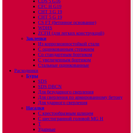
CDS 5 G16
CFC H G19
CHT 3 G 19
CHT 5 G 19
CS FT (бетонное основание)
WDHS
ZCFH (для легких конструкций)
Заклепки
Из коррозионностойкой стали
С оцинкованным стержнем
Со стандартным бортиком
С увеличенным бортиком
Стальные оцинкованные
Расходники
Буры
SDS
SDS DBCN
Для безударного сверления
Для сверления по армированному бетону
Для ударного сверления
Насадки
С крестообразным шлицем
С шестигранной головой MG H
T
Ударные