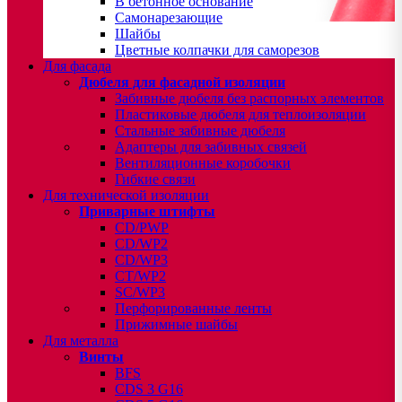
В бетонное основание
Самонарезающие
Шайбы
Цветные колпачки для саморезов
Для фасада
Дюбеля для фасадной изоляции
Забивные дюбеля без распорных элементов
Пластиковые дюбеля для теплоизоляции
Стальные забивные дюбеля
Адаптеры для забивных связей
Вентиляционные коробочки
Гибкие связи
Для технической изоляции
Приварные штифты
CD/PWP
CD/WP2
CD/WP3
CT/WP2
SC/WP3
Перфорированные ленты
Прижимные шайбы
Для металла
Винты
BFS
CDS 3 G16