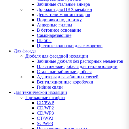
Забивные стальные анкера
Дорожки для ПВХ мембран
Держатели молниеотводов
Подставки под плитку
Анкерные гильзы
В бетонное основание
Самонарезающие
Шайбы
Цветные колпачки для саморезов
Для фасада
Дюбеля для фасадной изоляции
Забивные дюбеля без распорных элементов
Пластиковые дюбеля для теплоизоляции
Стальные забивные дюбеля
Адаптеры для забивных связей
Вентиляционные коробочки
Гибкие связи
Для технической изоляции
Приварные штифты
CD/PWP
CD/WP2
CD/WP3
CT/WP2
SC/WP3
Перфорированные ленты