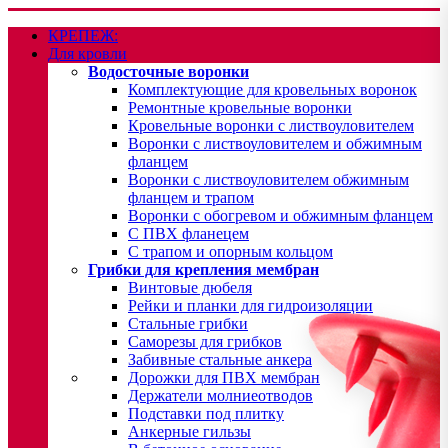
КРЕПЕЖ:
Для кровли
Водосточные воронки
Комплектующие для кровельных воронок
Ремонтные кровельные воронки
Кровельные воронки с листвоуловителем
Воронки с листвоуловителем и обжимным
фланцем
Воронки с листвоуловителем обжимным
фланцем и трапом
Воронки с обогревом и обжимным фланцем
С ПВХ фланецем
С трапом и опорным кольцом
Грибки для крепления мембран
Винтовые дюбеля
Рейки и планки для гидроизоляции
Стальные грибки
Саморезы для грибков
Забивные стальные анкера
Дорожки для ПВХ мембран
Держатели молниеотводов
Подставки под плитку
Анкерные гильзы