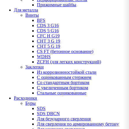
Прижимные шайбы
Для металла
Винты
BFS
CDS 3 G16
CDS 5 G16
CFC H G19
CHT 3 G 19
CHT 5 G 19
CS FT (бетонное основание)
WDHS
ZCFH (для легких конструкций)
Заклепки
Из коррозионностойкой стали
С оцинкованным стержнем
Со стандартным бортиком
С увеличенным бортиком
Стальные оцинкованные
Расходники
Буры
SDS
SDS DBCN
Для безударного сверления
Для сверления по армированному бетону