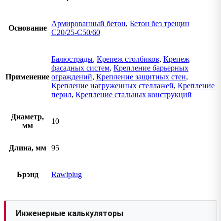
Армированный бетон
,
Бетон без трещин
Основание
C20/25-C50/60
Балюстрады
,
Крепеж столбиков
,
Крепеж
фасадных систем
,
Крепление барьерных
Применение
ограждений
,
Крепление защитных стен
,
Крепление нагруженных стеллажей
,
Крепление
перил
,
Крепление стальных конструкций
Диаметр,
10
мм
Длина, мм
95
Брэнд
Rawlplug
Инженерные калькуляторы