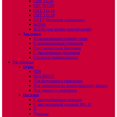
CDS 5 G16
CFC H G19
CHT 3 G 19
CHT 5 G 19
CS FT (бетонное основание)
WDHS
ZCFH (для легких конструкций)
Заклепки
Из коррозионностойкой стали
С оцинкованным стержнем
Со стандартным бортиком
С увеличенным бортиком
Стальные оцинкованные
Расходники
Буры
SDS
SDS DBCN
Для безударного сверления
Для сверления по армированному бетону
Для ударного сверления
Насадки
С крестообразным шлицем
С шестигранной головой MG H
T
Ударные