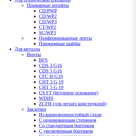
Приварные штифты
CD/PWP
CD/WP2
CD/WP3
CT/WP2
SC/WP3
Перфорированные ленты
Прижимные шайбы
Для металла
Винты
BFS
CDS 3 G16
CDS 5 G16
CFC H G19
CHT 3 G 19
CHT 5 G 19
CS FT (бетонное основание)
WDHS
ZCFH (для легких конструкций)
Заклепки
Из коррозионностойкой стали
С оцинкованным стержнем
Со стандартным бортиком
С увеличенным бортиком