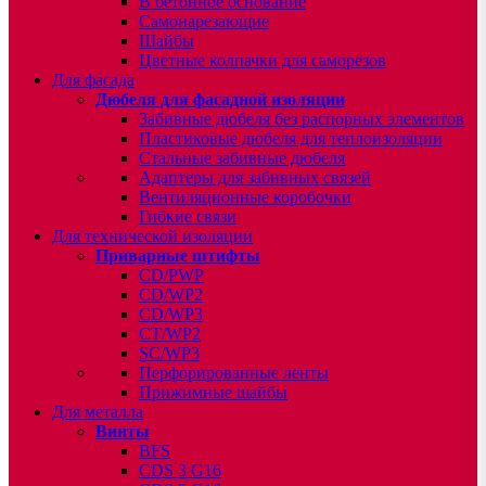
В бетонное основание
Самонарезающие
Шайбы
Цветные колпачки для саморезов
Для фасада
Дюбеля для фасадной изоляции
Забивные дюбеля без распорных элементов
Пластиковые дюбеля для теплоизоляции
Стальные забивные дюбеля
Адаптеры для забивных связей
Вентиляционные коробочки
Гибкие связи
Для технической изоляции
Приварные штифты
CD/PWP
CD/WP2
CD/WP3
CT/WP2
SC/WP3
Перфорированные ленты
Прижимные шайбы
Для металла
Винты
BFS
CDS 3 G16