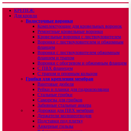
КРЕПЕЖ:
Для кровли
Водосточные воронки
Комплектующие для кровельных воронок
Ремонтные кровельные воронки
Кровельные воронки с листвоуловителем
Воронки с листвоуловителем и обжимным
фланцем
Воронки с листвоуловителем обжимным
фланцем и трапом
Воронки с обогревом и обжимным фланцем
С ПВХ фланецем
С трапом и опорным кольцом
Грибки для крепления мембран
Винтовые дюбеля
Рейки и планки для гидроизоляции
Стальные грибки
Саморезы для грибков
Забивные стальные анкера
Дорожки для ПВХ мембран
Держатели молниеотводов
Подставки под плитку
Анкерные гильзы