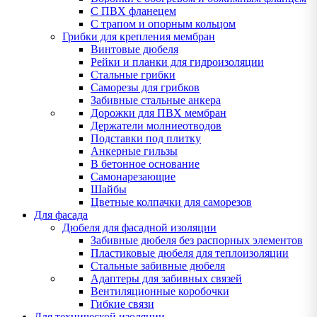
С ПВХ фланецем
С трапом и опорным кольцом
Грибки для крепления мембран
Винтовые дюбеля
Рейки и планки для гидроизоляции
Стальные грибки
Саморезы для грибков
Забивные стальные анкера
Дорожки для ПВХ мембран
Держатели молниеотводов
Подставки под плитку
Анкерные гильзы
В бетонное основание
Самонарезающие
Шайбы
Цветные колпачки для саморезов
Для фасада
Дюбеля для фасадной изоляции
Забивные дюбеля без распорных элементов
Пластиковые дюбеля для теплоизоляции
Стальные забивные дюбеля
Адаптеры для забивных связей
Вентиляционные коробочки
Гибкие связи
Для технической изоляции