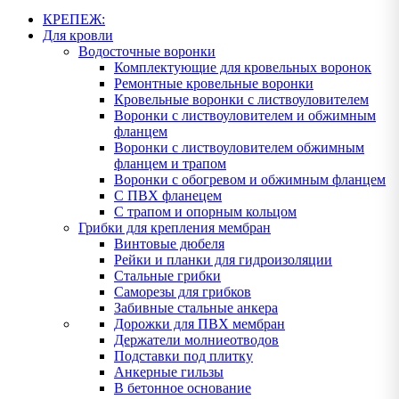
КРЕПЕЖ:
Для кровли
Водосточные воронки
Комплектующие для кровельных воронок
Ремонтные кровельные воронки
Кровельные воронки с листвоуловителем
Воронки с листвоуловителем и обжимным
фланцем
Воронки с листвоуловителем обжимным
фланцем и трапом
Воронки с обогревом и обжимным фланцем
С ПВХ фланецем
С трапом и опорным кольцом
Грибки для крепления мембран
Винтовые дюбеля
Рейки и планки для гидроизоляции
Стальные грибки
Саморезы для грибков
Забивные стальные анкера
Дорожки для ПВХ мембран
Держатели молниеотводов
Подставки под плитку
Анкерные гильзы
В бетонное основание