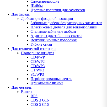
Самонарезающие
Шайбы
Цветные колпачки для саморезов
Для фасада
Дюбеля для фасадной изоляции
Забивные дюбеля без распорных элементов
Пластиковые дюбеля для теплоизоляции
Стальные забивные дюбеля
Адаптеры для забивных связей
Вентиляционные коробочки
Гибкие связи
Для технической изоляции
Приварные штифты
CD/PWP
CD/WP2
CD/WP3
CT/WP2
SC/WP3
Перфорированные ленты
Прижимные шайбы
Для металла
Винты
BFS
CDS 3 G16
CDS 5 G16