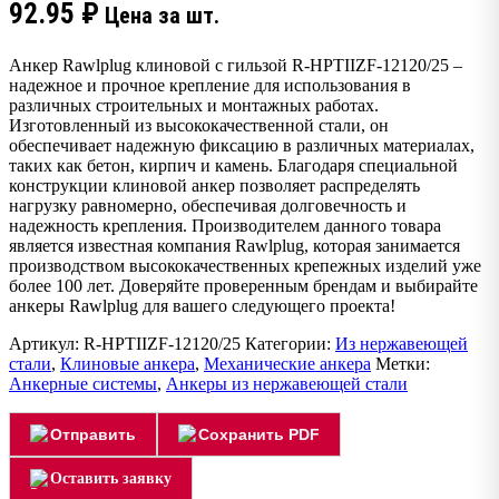
92.95
₽
Цена за шт.
Анкер Rawlplug клиновой с гильзой R-HPTIIZF-12120/25 –
надежное и прочное крепление для использования в
различных строительных и монтажных работах.
Изготовленный из высококачественной стали, он
обеспечивает надежную фиксацию в различных материалах,
таких как бетон, кирпич и камень. Благодаря специальной
конструкции клиновой анкер позволяет распределять
нагрузку равномерно, обеспечивая долговечность и
надежность крепления. Производителем данного товара
является известная компания Rawlplug, которая занимается
производством высококачественных крепежных изделий уже
более 100 лет. Доверяйте проверенным брендам и выбирайте
анкеры Rawlplug для вашего следующего проекта!
Артикул:
R-HPTIIZF-12120/25
Категории:
Из нержавеющей
стали
,
Клиновые анкера
,
Механические анкера
Метки:
Анкерные системы
,
Анкеры из нержавеющей стали
Отправить
Сохранить PDF
Оставить заявку