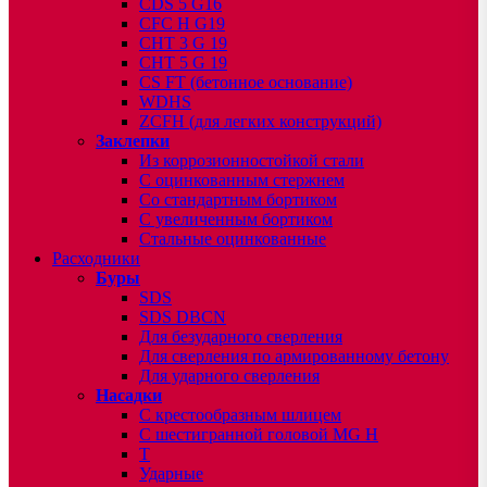
CDS 5 G16
CFC H G19
CHT 3 G 19
CHT 5 G 19
CS FT (бетонное основание)
WDHS
ZCFH (для легких конструкций)
Заклепки
Из коррозионностойкой стали
С оцинкованным стержнем
Со стандартным бортиком
С увеличенным бортиком
Стальные оцинкованные
Расходники
Буры
SDS
SDS DBCN
Для безударного сверления
Для сверления по армированному бетону
Для ударного сверления
Насадки
С крестообразным шлицем
С шестигранной головой MG H
T
Ударные