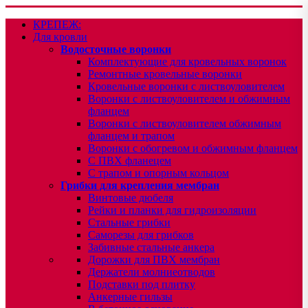
КРЕПЕЖ:
Для кровли
Водосточные воронки
Комплектующие для кровельных воронок
Ремонтные кровельные воронки
Кровельные воронки с листвоуловителем
Воронки с листвоуловителем и обжимным
фланцем
Воронки с листвоуловителем обжимным
фланцем и трапом
Воронки с обогревом и обжимным фланцем
С ПВХ фланецем
С трапом и опорным кольцом
Грибки для крепления мембран
Винтовые дюбеля
Рейки и планки для гидроизоляции
Стальные грибки
Саморезы для грибков
Забивные стальные анкера
Дорожки для ПВХ мембран
Держатели молниеотводов
Подставки под плитку
Анкерные гильзы