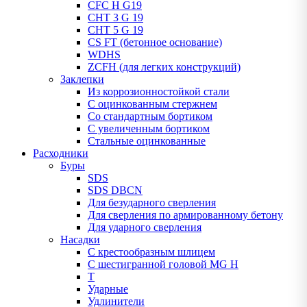
CFC H G19
CHT 3 G 19
CHT 5 G 19
CS FT (бетонное основание)
WDHS
ZCFH (для легких конструкций)
Заклепки
Из коррозионностойкой стали
С оцинкованным стержнем
Со стандартным бортиком
С увеличенным бортиком
Стальные оцинкованные
Расходники
Буры
SDS
SDS DBCN
Для безударного сверления
Для сверления по армированному бетону
Для ударного сверления
Насадки
С крестообразным шлицем
С шестигранной головой MG H
T
Ударные
Удлинители