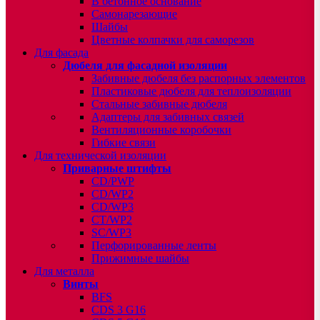
В бетонное основание
Самонарезающие
Шайбы
Цветные колпачки для саморезов
Для фасада
Дюбеля для фасадной изоляции
Забивные дюбеля без распорных элементов
Пластиковые дюбеля для теплоизоляции
Стальные забивные дюбеля
Адаптеры для забивных связей
Вентиляционные коробочки
Гибкие связи
Для технической изоляции
Приварные штифты
CD/PWP
CD/WP2
CD/WP3
CT/WP2
SC/WP3
Перфорированные ленты
Прижимные шайбы
Для металла
Винты
BFS
CDS 3 G16