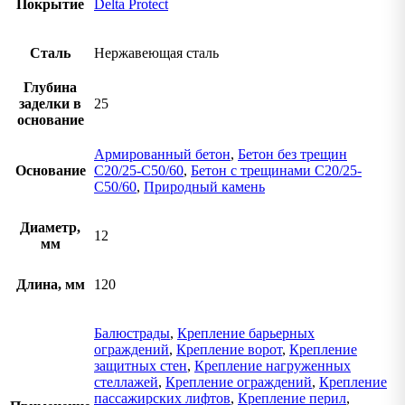
Покрытие
Delta Protect
Сталь
Нержавеющая сталь
Глубина
заделки в
25
основание
Армированный бетон
,
Бетон без трещин
Основание
C20/25-C50/60
,
Бетон с трещинами C20/25-
C50/60
,
Природный камень
Диаметр,
12
мм
Длина, мм
120
Балюстрады
,
Крепление барьерных
ограждений
,
Крепление ворот
,
Крепление
защитных стен
,
Крепление нагруженных
стеллажей
,
Крепление ограждений
,
Крепление
пассажирских лифтов
,
Крепление перил
,