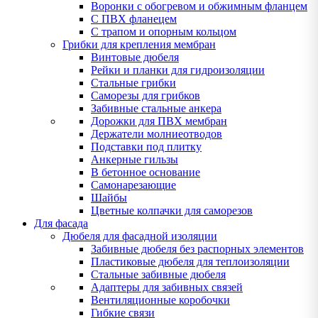
Воронки с обогревом и обжимным фланцем
С ПВХ фланецем
С трапом и опорным кольцом
Грибки для крепления мембран
Винтовые дюбеля
Рейки и планки для гидроизоляции
Стальные грибки
Саморезы для грибков
Забивные стальные анкера
Дорожки для ПВХ мембран
Держатели молниеотводов
Подставки под плитку
Анкерные гильзы
В бетонное основание
Самонарезающие
Шайбы
Цветные колпачки для саморезов
Для фасада
Дюбеля для фасадной изоляции
Забивные дюбеля без распорных элементов
Пластиковые дюбеля для теплоизоляции
Стальные забивные дюбеля
Адаптеры для забивных связей
Вентиляционные коробочки
Гибкие связи