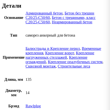
Детали
Армированный бетон
,
Бетон без трещин
Основание
C20/25-C50/60
,
Бетон с трещинами, класс
C20/25-C50/60
,
Неармированный бетон
Тип
саморез анкерный для бетона
Балюстрады и Крепление перил
,
Временные
крепления
,
Крепление ворот
,
Крепление
Применение
нагруженных стеллажей
,
Крепление
ограждений
,
Крепление опалубочных систем
,
Сквозной монтаж
,
Строительные леса
Длина, мм
135
Диаметр,
14
мм
Брэнд
Rawlplug