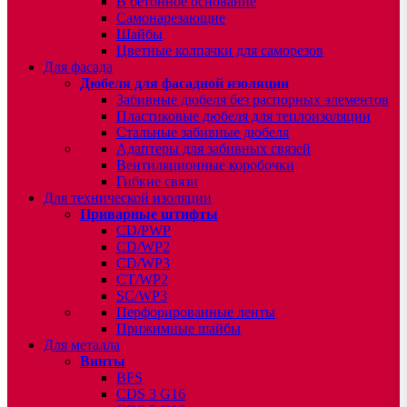
В бетонное основание
Самонарезающие
Шайбы
Цветные колпачки для саморезов
Для фасада
Дюбеля для фасадной изоляции
Забивные дюбеля без распорных элементов
Пластиковые дюбеля для теплоизоляции
Стальные забивные дюбеля
Адаптеры для забивных связей
Вентиляционные коробочки
Гибкие связи
Для технической изоляции
Приварные штифты
CD/PWP
CD/WP2
CD/WP3
CT/WP2
SC/WP3
Перфорированные ленты
Прижимные шайбы
Для металла
Винты
BFS
CDS 3 G16