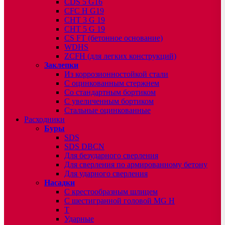
CDS 5 G16
CFC H G19
CHT 3 G 19
CHT 5 G 19
CS FT (бетонное основание)
WDHS
ZCFH (для легких конструкций)
Заклепки
Из коррозионностойкой стали
С оцинкованным стержнем
Со стандартным бортиком
С увеличенным бортиком
Стальные оцинкованные
Расходники
Буры
SDS
SDS DBCN
Для безударного сверления
Для сверления по армированному бетону
Для ударного сверления
Насадки
С крестообразным шлицем
С шестигранной головой MG H
T
Ударные