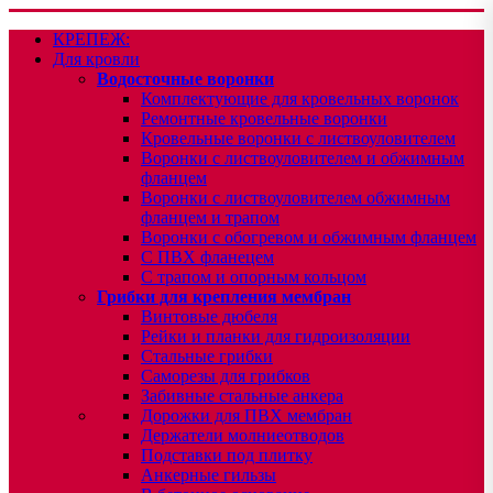
КРЕПЕЖ:
Для кровли
Водосточные воронки
Комплектующие для кровельных воронок
Ремонтные кровельные воронки
Кровельные воронки с листвоуловителем
Воронки с листвоуловителем и обжимным
фланцем
Воронки с листвоуловителем обжимным
фланцем и трапом
Воронки с обогревом и обжимным фланцем
С ПВХ фланецем
С трапом и опорным кольцом
Грибки для крепления мембран
Винтовые дюбеля
Рейки и планки для гидроизоляции
Стальные грибки
Саморезы для грибков
Забивные стальные анкера
Дорожки для ПВХ мембран
Держатели молниеотводов
Подставки под плитку
Анкерные гильзы