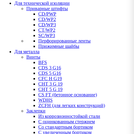
Для технической изоляции
Приварные штифты
CD/PWP
CD/WP2
CD/WP3
CT/WP2
SC/WP3
Перфорированные ленты
Прижимные шайбы
Для металла
Винты
BFS
CDS 3 G16
CDS 5 G16
CFC H G19
CHT 3 G 19
CHT 5 G 19
CS FT (бетонное основание)
WDHS
ZCFH (для легких конструкций)
Заклепки
Из коррозионностойкой стали
С оцинкованным стержнем
Со стандартным бортиком
С увеличенным бортиком