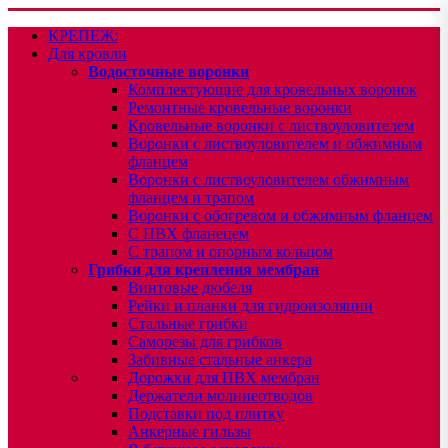
КРЕПЕЖ:
Для кровли
Водосточные воронки
Комплектующие для кровельных воронок
Ремонтные кровельные воронки
Кровельные воронки с листвоуловителем
Воронки с листвоуловителем и обжимным
фланцем
Воронки с листвоуловителем обжимным
фланцем и трапом
Воронки с обогревом и обжимным фланцем
С ПВХ фланецем
С трапом и опорным кольцом
Грибки для крепления мембран
Винтовые дюбеля
Рейки и планки для гидроизоляции
Стальные грибки
Саморезы для грибков
Забивные стальные анкера
Дорожки для ПВХ мембран
Держатели молниеотводов
Подставки под плитку
Анкерные гильзы