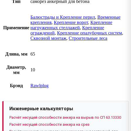
Тип
саморез анкерный для бетона
Балюстрады и Крепление перил
,
Временные
крепления
,
Крепление ворот
,
Крепление
Применение
нагруженных стеллажей
,
Крепление
ограждений
,
Крепление опалубочных систем
,
Сквозной монтаж
,
Строительные леса
Длина, мм
65
Диаметр,
10
мм
Брэнд
Rawlplug
Инженерные калькуляторы
Расчёт несущей способности анкера на вырыв по СП 63.13330
Расчёт несущей способности анкера на срез