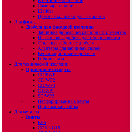
В бетонное основание
Самонарезающие
Шайбы
Цветные колпачки для саморезов
Для фасада
Дюбеля для фасадной изоляции
Забивные дюбеля без распорных элементов
Пластиковые дюбеля для теплоизоляции
Стальные забивные дюбеля
Адаптеры для забивных связей
Вентиляционные коробочки
Гибкие связи
Для технической изоляции
Приварные штифты
CD/PWP
CD/WP2
CD/WP3
CT/WP2
SC/WP3
Перфорированные ленты
Прижимные шайбы
Для металла
Винты
BFS
CDS 3 G16