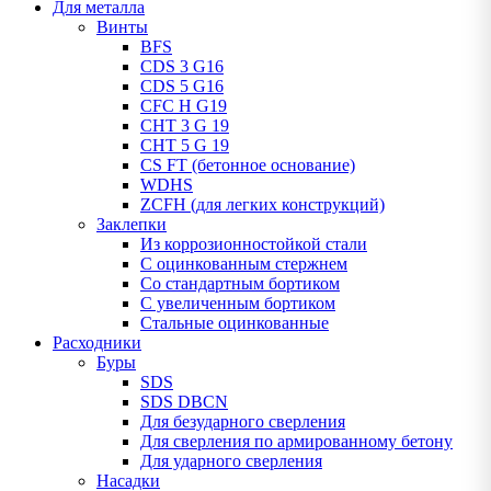
Для металла
Винты
BFS
CDS 3 G16
CDS 5 G16
CFC H G19
CHT 3 G 19
CHT 5 G 19
CS FT (бетонное основание)
WDHS
ZCFH (для легких конструкций)
Заклепки
Из коррозионностойкой стали
С оцинкованным стержнем
Со стандартным бортиком
С увеличенным бортиком
Стальные оцинкованные
Расходники
Буры
SDS
SDS DBCN
Для безударного сверления
Для сверления по армированному бетону
Для ударного сверления
Насадки