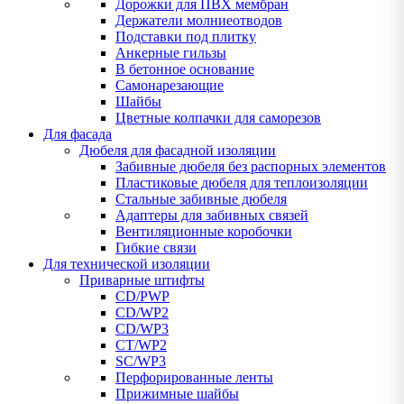
Дорожки для ПВХ мембран
Держатели молниеотводов
Подставки под плитку
Анкерные гильзы
В бетонное основание
Самонарезающие
Шайбы
Цветные колпачки для саморезов
Для фасада
Дюбеля для фасадной изоляции
Забивные дюбеля без распорных элементов
Пластиковые дюбеля для теплоизоляции
Стальные забивные дюбеля
Адаптеры для забивных связей
Вентиляционные коробочки
Гибкие связи
Для технической изоляции
Приварные штифты
CD/PWP
CD/WP2
CD/WP3
CT/WP2
SC/WP3
Перфорированные ленты
Прижимные шайбы