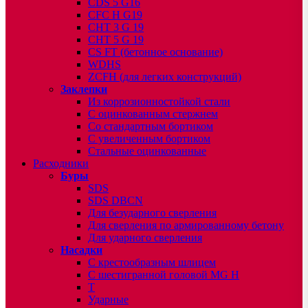
CDS 5 G16
CFC H G19
CHT 3 G 19
CHT 5 G 19
CS FT (бетонное основание)
WDHS
ZCFH (для легких конструкций)
Заклепки
Из коррозионностойкой стали
С оцинкованным стержнем
Со стандартным бортиком
С увеличенным бортиком
Стальные оцинкованные
Расходники
Буры
SDS
SDS DBCN
Для безударного сверления
Для сверления по армированному бетону
Для ударного сверления
Насадки
С крестообразным шлицем
С шестигранной головой MG H
T
Ударные